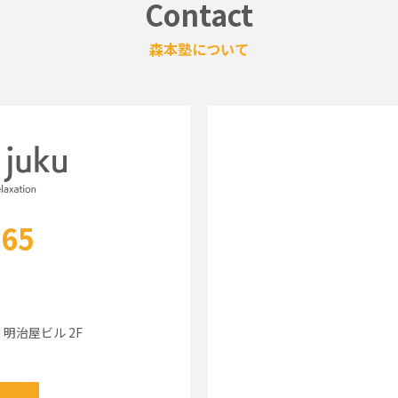
Contact
森本塾について
965
3 明治屋ビル 2F